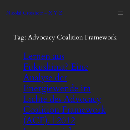
Skip
Nicolai Grossherr – X Y Z
to
content
Tag:
Advocacy Coalition Framework
Lernen aus
Fukushima? Eine
Analyse der
Energiewende im
Lichte des Advocacy
Coalition Framework
(ACF). | 2012