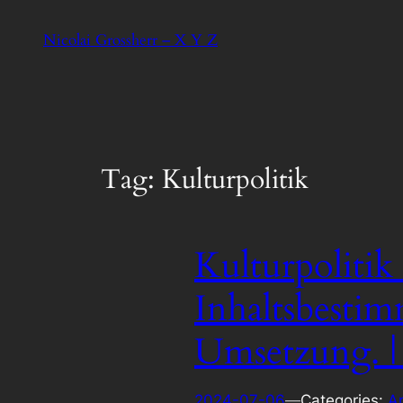
Skip
Nicolai Grossherr – X Y Z
to
content
Tag:
Kulturpolitik
Kulturpolitik 
Inhaltsbesti
Umsetzung. |
2024-07-06
—
Categories:
A