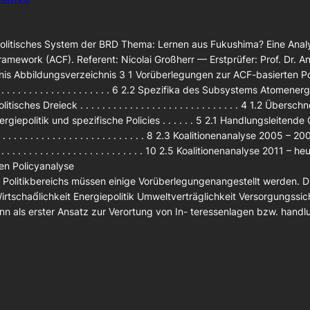
 Politisches System der BRD Thema: Lernen aus Fukushima? Eine Ana
amework (ACF). Referent: Nicolai Großherr — Erstprüfer: Prof. Dr. An
hnis Abbildungsverzeichnis 3 1 Vorüberlegungen zur ACF-basierten P
. . . . . . . . . . . . . . . . . . . 6 2.2 Spezifika des Subsystems Atomenergi
hes Dreieck . . . . . . . . . . . . . . . . . . . . . . . . . . . . . 4 1.2 Über
epolitik und spezifische Policies . . . . . . 5 2.1 Handlungsleitende Orient
. . . . . . . . . . . . . . . . . . . . . 8 2.3 Koalitionenanalyse 2005 – 2009 . . . .
. . . . . . . . . . . . . . . . . . . . . 10 2.5 Koalitionenanalyse 2011 – heute . . . .
en Policyanalyse
 Politikbereichs müssen einige Vorüberlegungenangestellt werden. D
tschalichkeit Energiepolitik Umweltverträglichkeit Versorgungssich
nn als erster Ansatz zur Verortung von In- teressenlagen bzw. handlu