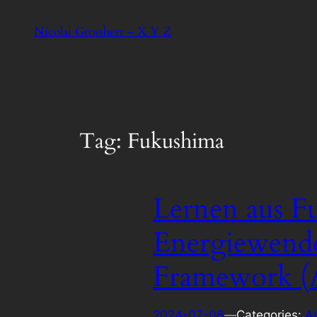
Skip
Nicolai Grossherr – X Y Z
to
content
Tag:
Fukushima
Lernen aus F
Energiewende
Framework (A
2024-07-06
—
Categories:
A