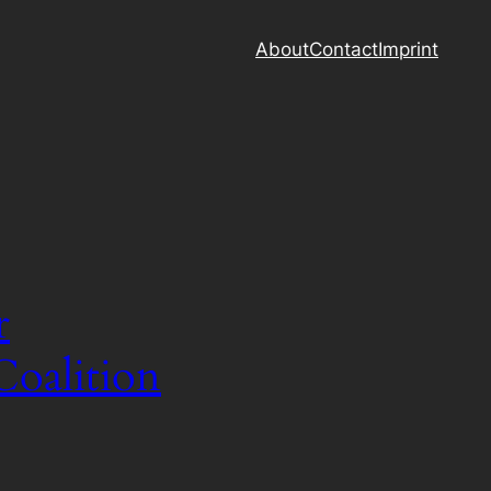
About
Contact
Imprint
r
oalition